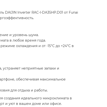
DAIJIN Inverter RAC-I-DA35HP.D01 от Funai
ргоэффективность.​
ние и уровень шума. ​
ата в любое время года.​
 режиме охлаждения и от -15°C до +24°C в
, устраняет неприятные запахи и
мартфоне, обеспечивая максимальное
овия для отдыха и работы.​
ля создания идеального микроклимата в
т и уют в вашем доме или офисе.​