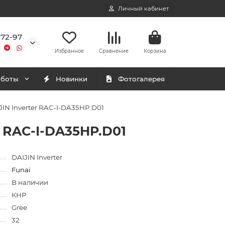
Личный кабинет
-72-97
Избранное
Сравнение
Корзина
аботы
Новинки
Фотогалерея
IN Inverter RAC-I-DA35HP.D01
 RAC-I-DA35HP.D01
DAIJIN Inverter
Funai
В наличии
КНР
Gree
32