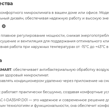
ества
омфортного микроклимата в вашем доме или офисе. Модель 
льный дизайн, обеспечивая надежную работу и высокую эне
⚙️
т плавное регулирование мощности, снижая энергопотребле
 осушение и вентиляция для поддержания оптимального клим
ивная работа при наружных температурах от -15°C до +43°C в
а
 SMART
: обеспечивает антибактериальную обработку воздуха
ая здоровый микроклимат. ​
правлять кондиционером удаленно через приложение на с
к работает практически бесшумно, создавая комфортные усл
RAC-I-DA35HP.D01 — это надежное и современное решение д
м технологиям и функциональности, она обеспечит комфор