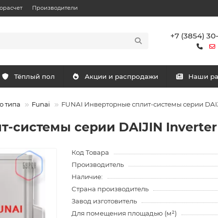
орасчет
Производители
+7 (3854) 30
Тёплый пол
Акции и распродажи
Наши р
о типа
Funai
FUNAI Инверторные сплит-системы серии DAIJ
-системы серии DAIJIN Inverter
Код Товара
Производитель
Наличие:
Страна производитель
Завод изготовитель
Для помещения площадью (м²)