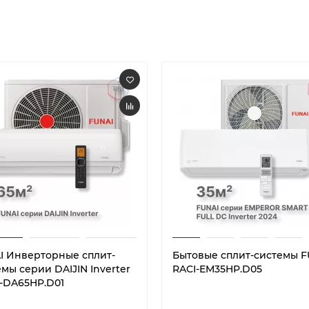
I Инверторные сплит-
Бытовые сплит-системы F
мы серии DAIJIN Inverter
RACI-EM35HP.D05
I-DA65HP.D01