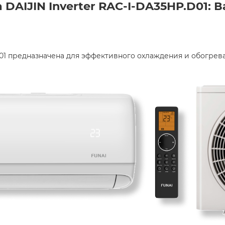
DAIJIN Inverter RAC-I-DA35HP.D01:
.D01 предназначена для эффективного охлаждения и обогре