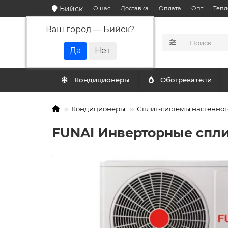
Бийск
О нас
Доставка
Оплата
Опт
Тепл
Ваш город —
Бийск
?
КАТАЛОГ
Кондиционеры
Обогреватели
Кондиционеры
Сплит-системы настенног
FUNAI Инверторные сплит