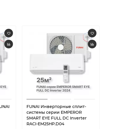
UNAI
FUNAI Инверторные сплит-
FUNAI И
системы серии EMPEROR
системы
SMART EYE FULL DC Inverter
SMART EY
RACI-EM25HP.D04
EM35HP.