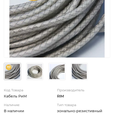
Код Товара
Производитель
Кабель РиМ
RIM
Наличие:
Тип товара
В наличии
зонально-резистивный