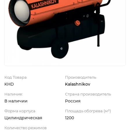
Код Товара
Производитель
KHD
Kalashnikov
Наличие:
Страна производитель
В наличии
Россия
Форма корпуса
Площадь обогрева (м²)
Цилиндрическая
1200
Количество режимов