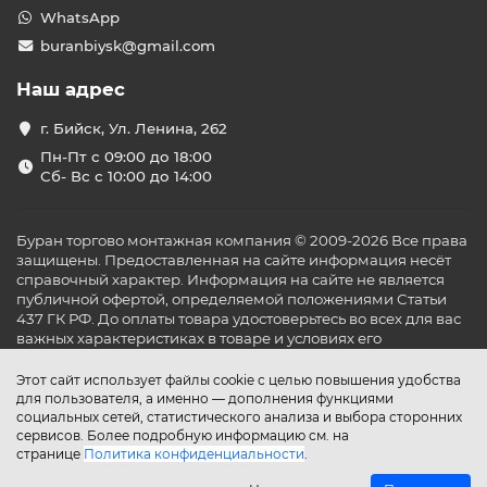
WhatsApp
buranbiysk@gmail.com
Наш адрес
г. Бийск, Ул. Ленина, 262
Пн-Пт с 09:00 до 18:00
Сб- Вс с 10:00 до 14:00
Буран торгово монтажная компания © 2009-2026 Все права
защищены. Предоставленная на сайте информация несёт
справочный характер. Информация на сайте не является
публичной офертой, определяемой положениями Статьи
437 ГК РФ. До оплаты товара удостоверьтесь во всех для вас
важных характеристиках в товаре и условиях его
эксплуатации.
Этот сайт использует файлы cookie с целью повышения удобства
для пользователя, а именно — дополнения функциями
социальных сетей, статистического анализа и выбора сторонних
сервисов. Более подробную информацию см. на
странице
Политика конфиденциальности
.