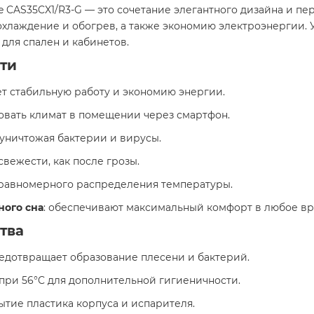
 CAS35CX1/R3-G — это сочетание элегантного дизайна и п
охлаждение и обогрев, а также экономию электроэнергии.
для спален и кабинетов.
ти
ет стабильную работу и экономию энергии.
ровать климат в помещении через смартфон.
, уничтожая бактерии и вирусы.
свежести, как после грозы.
я равномерного распределения температуры.
ного сна
: обеспечивают максимальный комфорт в любое вр
тва
редотвращает образование плесени и бактерий.
 при 56°C для дополнительной гигиеничности.
ытие пластика корпуса и испарителя.