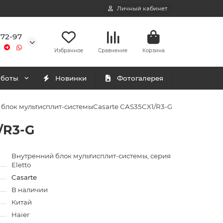
Личный кабинет
-72-97
Избранное
Сравнение
Корзина
аботы
Новинки
Фотогалерея
блок мультисплит-системыCasarte CAS35CX1/R3-G
/R3-G
Внутренний блок мультисплит-системы, серия
Eletto
Casarte
В наличии
Китай
Haier