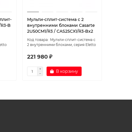
плит-
Мульти-сплит-система с 2
Внутрен
/R3-B
внутренними блоками Casarte
системы 
2U50CM1/R3 / CAS25CX1/R3-Bx2
W
Мульти-сплит-система с
etto
2 внутренними блоками, серия Eletto
мультиспл
221 980 ₽
52 130 
В корзину