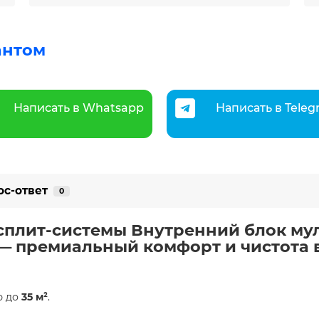
антом
Написать в Whatsapp
Написать в Tele
ос-ответ
0
сплит-системы Внутренний блок му
o — премиальный комфорт и чистота 
ю до
35 м²
.