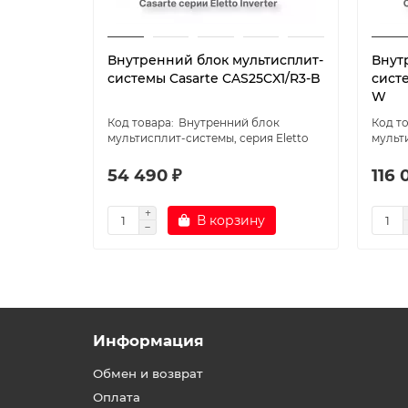
Внутренний блок мультисплит-
Внут
системы Casarte CAS25CX1/R3-B
систе
W
Внутренний блок
мультисплит-системы, серия Eletto
мульти
54 490 ₽
116 
В корзину
Информация
Обмен и возврат
Оплата