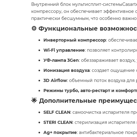
Внутренний блок мультисплит-системыCasarte
компрессору, он обеспечивает эффективное 
практически бесшумным, что особенно важно 
⚙️ Функциональные возможнос
Инверторный компрессор
: обеспечива
Wi-Fi управление
: позволяет контроли
УФ-лампа 3Gen
: обеззараживает воздух
Ионизация воздуха
: создает ощущение 
3D Airflow
: объемный поток воздуха дл
Режимы турбо, авто-рестарт и комфорт
🌟 Дополнительные преимущес
SELF CLEAN
: самоочистка испарителя п
STERI CLEAN
: стерилизация испарителя
Ag+ покрытие
: антибактериальное покр