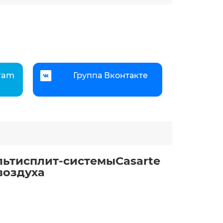
gram
Группа Вконтакте
льтисплит-системыCasarte
воздуха