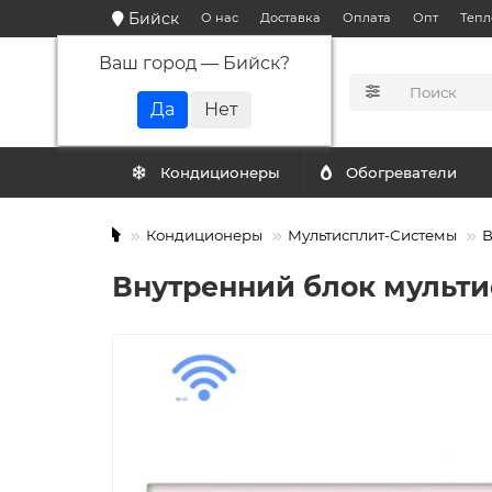
Бийск
О нас
Доставка
Оплата
Опт
Тепл
Ваш город —
Бийск
?
КАТАЛОГ
Кондиционеры
Обогреватели
Кондиционеры
Мультисплит-Системы
В
Внутренний блок мульти