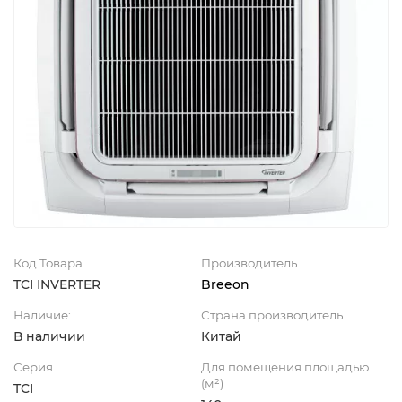
Код Товара
Производитель
TCI INVERTER
Breeon
Наличие:
Страна производитель
В наличии
Китай
Серия
Для помещения площадью
(м²)
TCI