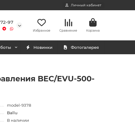
Личный кабинет
-72-97
Избранное
Сравнение
Корзина
аботы
Новинки
Фотогалерея
равления BEC/EVU-500-
model-9378
Ballu
В наличии