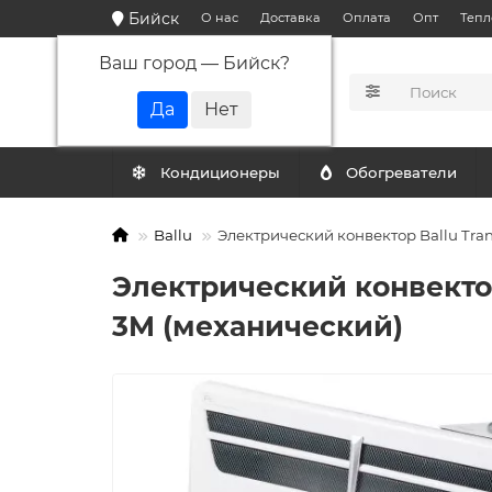
Бийск
О нас
Доставка
Оплата
Опт
Тепл
Ваш город —
Бийск
?
КАТАЛОГ
Кондиционеры
Обогреватели
Ballu
Электрический конвектор Ballu Tra
Электрический конвектор
3M (механический)