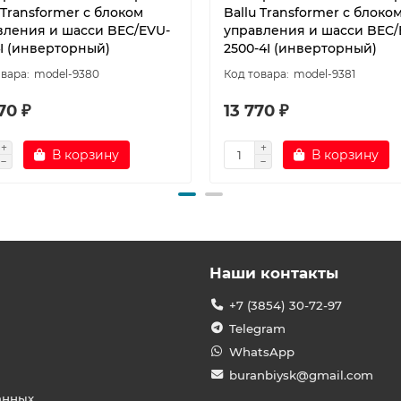
 Transformer с блоком
Ballu Transformer с блоко
вления и шасси BEC/EVU-
управления и шасси BEC/
4I (инверторный)
2500-4I (инверторный)
model-9380
model-9381
70 ₽
13 770 ₽
В корзину
В корзину
Наши контакты
+7 (3854) 30-72-97
Telegram
WhatsApp
buranbiysk@gmail.com
анных