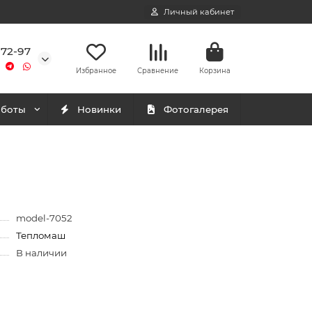
Личный кабинет
-72-97
Избранное
Сравнение
Корзина
аботы
Новинки
Фотогалерея
model-7052
Тепломаш
В наличии