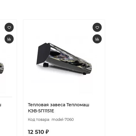
ш
Тепловая завеса Тепломаш
Теплова
КЭВ-5П1151Е
KVC-P15E
model-7060
12 510 ₽
110 990