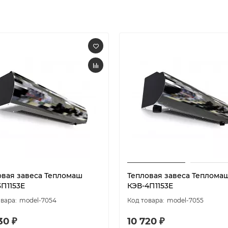
овая завеса Тепломаш
Тепловая завеса Теплома
3П1153E
КЭВ-4П1153E
model-7054
model-7055
30 ₽
10 720 ₽