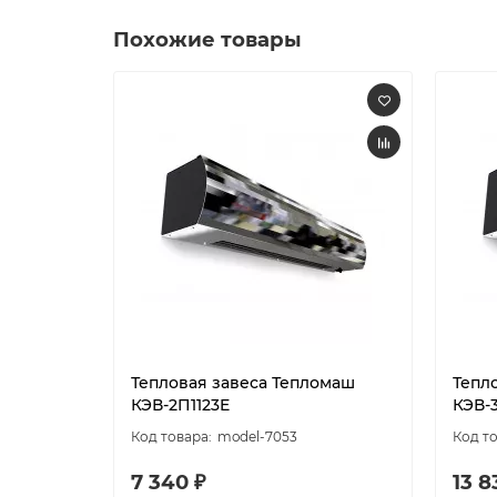
Похожие товары
Тепловая завеса Тепломаш
Тепл
КЭВ-2П1123E
КЭВ-
model-7053
7 340 ₽
13 8