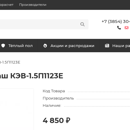
орасчет
Производители
+7 (3854) 30
Тёплый пол
Акции и распродажи
Наши р
-1.5П1123E
ш КЭВ-1.5П1123E
Код Товара
Производитель
Наличие:
4 850 ₽